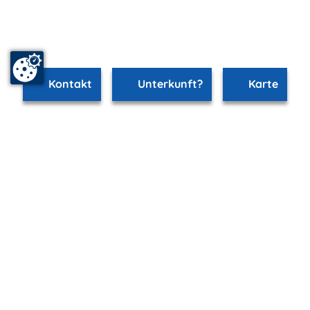
Kontakt
Unterkunft?
Karte
www.bansin.m-vp.de ist Teil von
mvp.de - Urlaub & Freizeit
© 2026
MANET Marketing GmbH