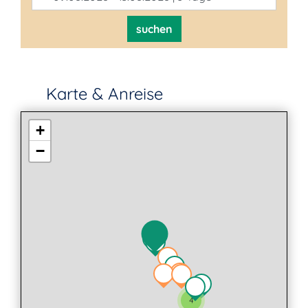
suchen
Karte & Anreise
+
−
4