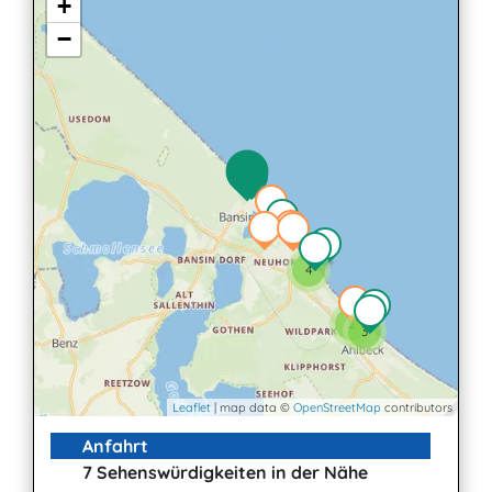
+
−
4
2
3
Leaflet
| map data ©
OpenStreetMap
contributors
Anfahrt
7 Sehenswürdigkeiten in der Nähe