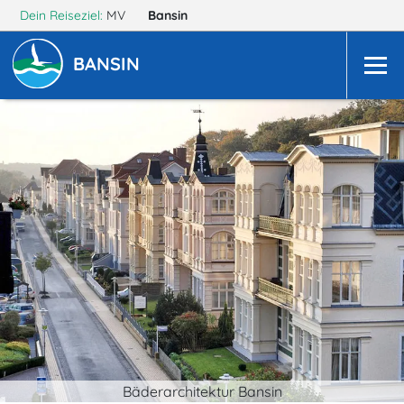
Dein Reiseziel:
MV
Bansin
BANSIN
Bäderarchitektur Bansin