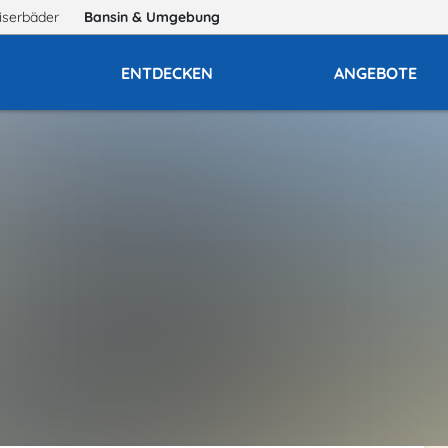
iserbäder
Bansin
& Umgebung
E
ENTDECKEN
ANGEBOTE