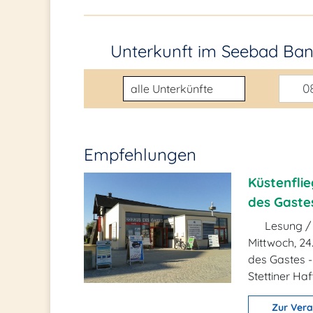
Unterkunft im Seebad Ba
Unterkunftsart
08
Empfehlungen
Küstenflie
des Gastes
Lesung /
Mittwoch, 24
des Gastes -
Stettiner Haf
Zur Vera