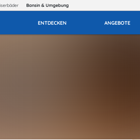
iserbäder
Bansin
& Umgebung
E
ENTDECKEN
ANGEBOTE