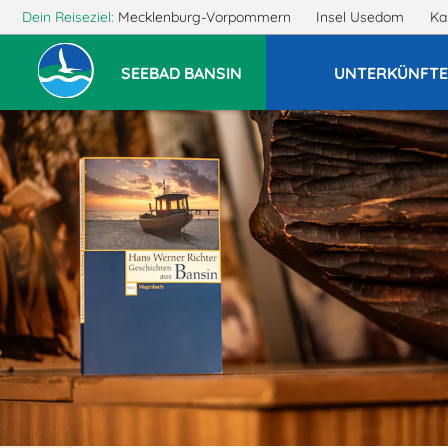
Dein Reiseziel:
Mecklenburg-Vorpommern
Insel Usedom
Ka
SEEBAD BANSIN
UNTERKÜNFT