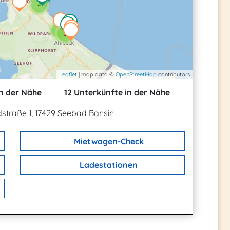
4
2
3
Leaflet
| map data ©
OpenStreetMap
contributors
n der Nähe
12 Unterkünfte in der Nähe
straße 1, 17429 Seebad Bansin
Mietwagen-Check
Ladestationen