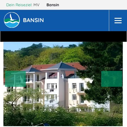
Dein Reiseziel:
MV
Bansin
BANSIN