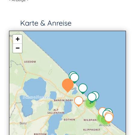
Karte & Anreise
+
−
4
2
3