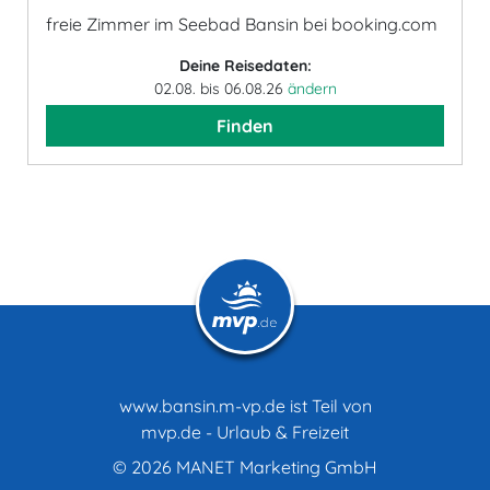
freie Zimmer im Seebad Bansin bei booking.com
Deine Reisedaten:
02.08. bis 06.08.26
ändern
Finden
www.bansin.m-vp.de ist Teil von
mvp.de - Urlaub & Freizeit
© 2026
MANET Marketing GmbH